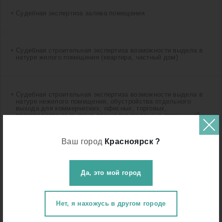
Судебная экспертиза залива помещения
Судебная строительная экспертиза возможности выдела в
натуре жилого помещения (квартира, частный дом)
Судебная строительная экспертиза возможности выдела в
натуре нежилого помещения, обустройства отдельного
выхода для коммерческих, офисных, торговых,
производственных, иных специализированных помещений
Ваш город
Красноярск ?
Судебная строительная экспертиза для узаконивания
перепланировки
Да, это мой город
Судебная строительная экспертиза качества строительства
частного дома
Нет, я нахожусь в другом городе