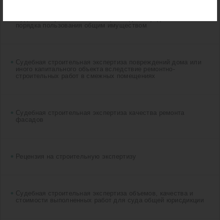
Судебная строительная экспертиза для определения
порядка пользования общим имуществом
Судебная строительная экспертиза повреждений дома или
иного капитального объекта вследствие ремонтно-
строительных работ в смежных помещениях
Судебная строительная экспертиза качества ремонта
фасадов
Рецензия на строительную экспертизу
Судебная строительная экспертиза объемов, качества и
стоимости выполненных работ для суда общей юрисдикции