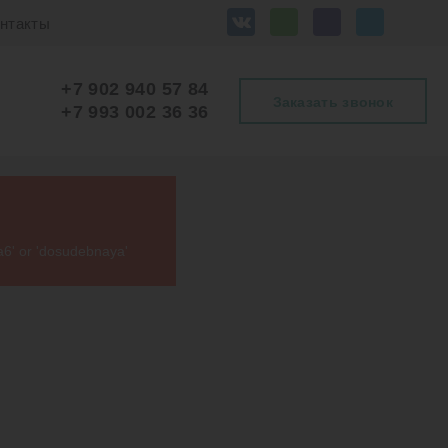
нтакты
+7 902 940 57 84
Заказать звонок
+7 993 002 36 36
a6' or 'dosudebnaya'