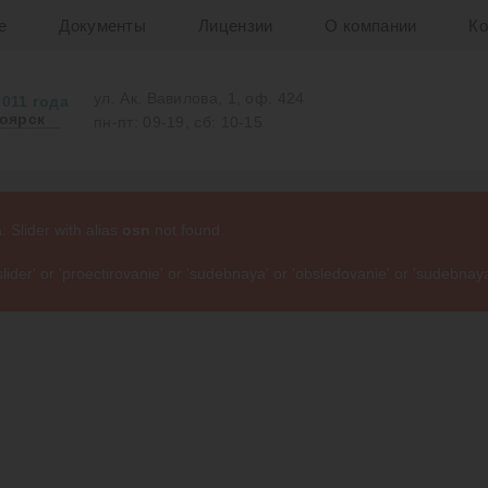
е
Документы
Лицензии
О компании
Ко
ул. Ак. Вавилова, 1, оф. 424
2011 года
оярск
пн-пт: 09-19, сб: 10-15
 Slider with alias
osn
not found.
der' or 'proectirovanie' or 'sudebnaya' or 'obsledovanie' or 'sudebnay