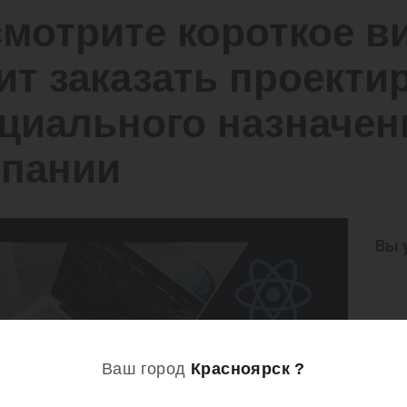
мотрите короткое ви
ит заказать проекти
циального назначен
мпании
Вы 
Ваш город
Красноярск ?