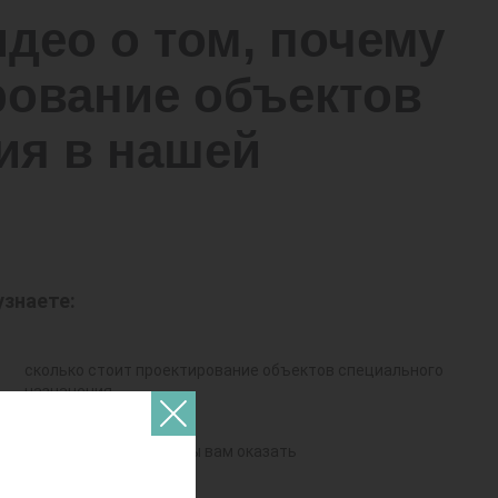
део о том, почему
рование объектов
ия в нашей
узнаете:
сколько стоит проектирование объектов специального
назначения
какие услуги мы готовы вам оказать