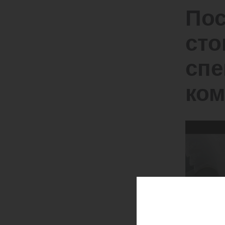
Пос
сто
спе
ко