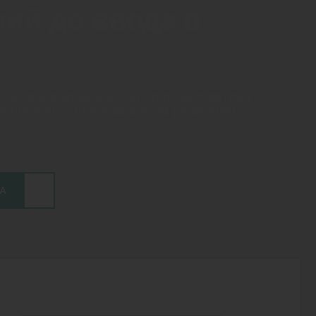
ий до ввода в
азначения команда СудСтройЭкспертизы
руктивным и планировочным решениям
А