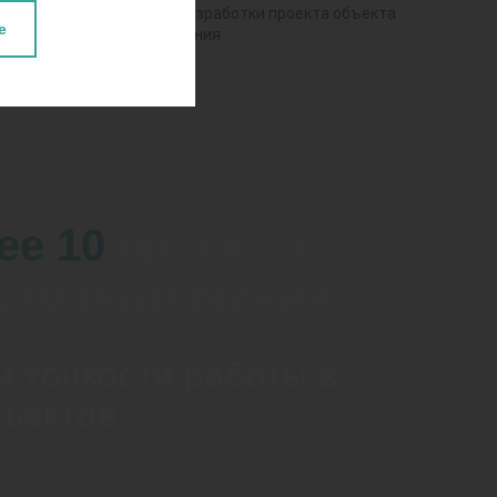
что влияет на сроки разработки проекта объекта
е
специального назначения
и многое другое
ее 10
проектов
ого назначения
и тонкости работы в
бъектов