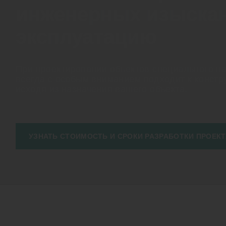
инженерных изыскан
эксплуатацию
При проектировании объектов специального н
всегда с особым вниманием подходит к конст
исходя из назначения вашего объекта.
УЗНАТЬ СТОИМОСТЬ И СРОКИ РАЗРАБОТКИ ПРОЕКТ