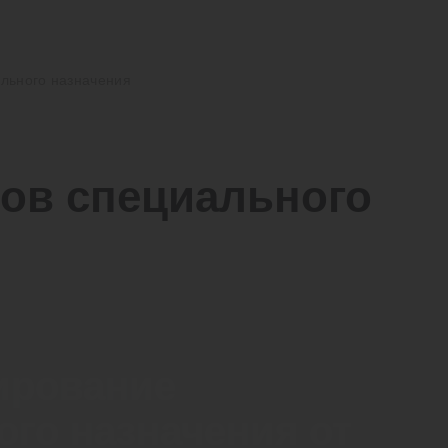
льного назначения
ов специального
ирование
ого назначения от