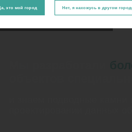
Да, это мой город
Нет, я нахожусь в другом город
Мы разработали
бол
объектов специальн
и знаем подводные камни 
проектировании данных о